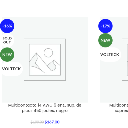
-16%
-17%
SOLD
NEW
OUT
NEW
VOLTECK
VOLTECK
Multicontacto 14 AWG 6 ent., sup. de
Multicon
picos 450 joules, negro
supres
$
167.00
$
199.00