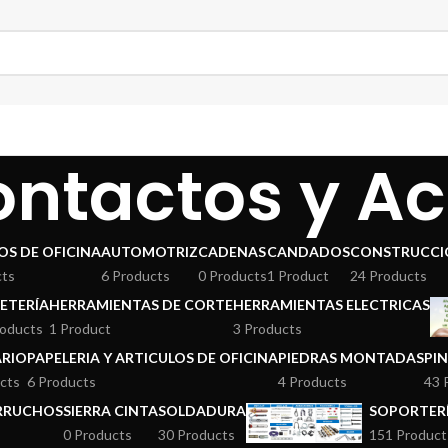
ontactos y Ac
OS DE OFICINA
AUTOMOTRIZ
CADENAS
CANDADOS
CONSTRUCCI
cts
6 Products
0 Products
1 Product
24 Products
ETERÍA
HERRAMIENTAS DE CORTE
HERRAMIENTAS ELECTRICAS
roducts
1 Product
3 Products
ARIO
PAPELERIA Y ARTICULOS DE OFICINA
PIEDRAS MONTADAS
PI
cts
6 Products
4 Products
43 
ERRUCHOS
SIERRA CINTA
SOLDADURA
SOPORTERÍ
0 Products
30 Products
151 Product