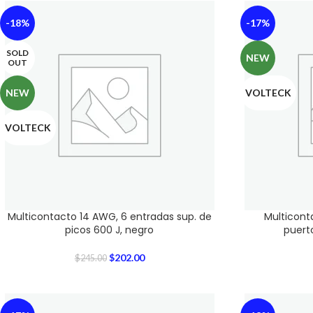
-18%
-17%
SOLD
NEW
OUT
NEW
VOLTECK
VOLTECK
Multicontacto 14 AWG, 6 entradas sup. de
Multicont
picos 600 J, negro
puert
$
202.00
$
245.00