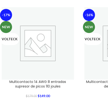
-17%
-16%
NEW
NEW
VOLTECK
VOLTECK
Multicontacto 14 AWG 8 entradas
Multicontact
supresor de picos 110 joules
de
$
149.00
$
179.00