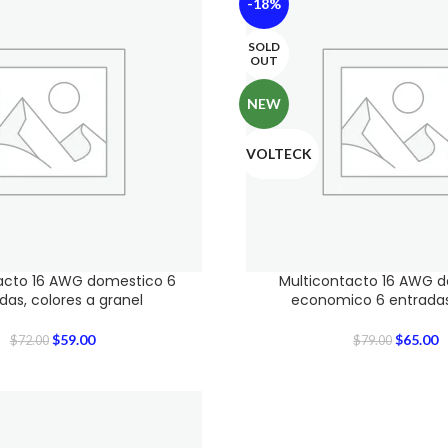
-18%
SOLD
OUT
NEW
VOLTECK
acto 16 AWG domestico 6
Multicontacto 16 AWG 
das, colores a granel
economico 6 entradas
$
59.00
$
65.00
$
72.00
$
79.00