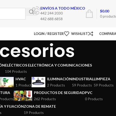
ENVÍOS A TODO MÉXICO
$
0.00
442 244 2030
0
product
442 688 6858
LOGIN / REGISTER
WISHLIST
COMPAR
cesorios
ÓN
ELÉCTRICOS ELECTRÓNICA Y COMUNICACIONES
104 Products
HVAC
ILUMINACIÓN
INDUSTRIAL
LIMPIEZA
1 Product
2 Products
59 Products
59 Products
NTURA
PRODUCTOS DE SEGURIDAD
PVC
Products
262 Products
0 Products
A Y FIJACIÓN
ZONA DE REMATE
s
19 Products