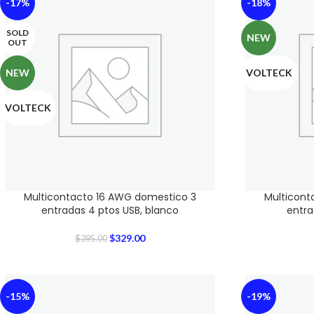
-17%
-18%
SOLD
NEW
OUT
NEW
VOLTECK
VOLTECK
Multicontacto 16 AWG domestico 3
Multicont
entradas 4 ptos USB, blanco
entra
$
329.00
$
395.00
-15%
-19%