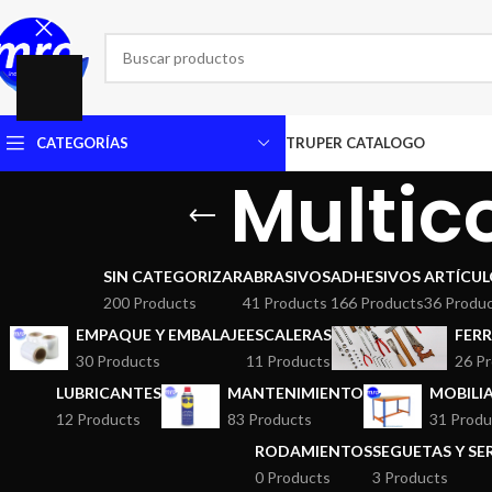
CATEGORÍAS
TRUPER CATALOGO
Multic
SIN CATEGORIZAR
ABRASIVOS
ADHESIVOS
ARTÍCUL
200 Products
41 Products
166 Products
36 Produ
EMPAQUE Y EMBALAJE
ESCALERAS
FERR
30 Products
11 Products
26 P
LUBRICANTES
MANTENIMIENTO
MOBILI
12 Products
83 Products
31 Produ
RODAMIENTOS
SEGUETAS Y S
0 Products
3 Products