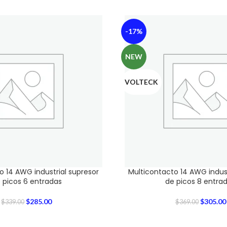
-17%
NEW
VOLTECK
o 14 AWG industrial supresor
Multicontacto 14 AWG indust
 picos 6 entradas
de picos 8 entra
$
285.00
$
305.00
$
339.00
$
369.00