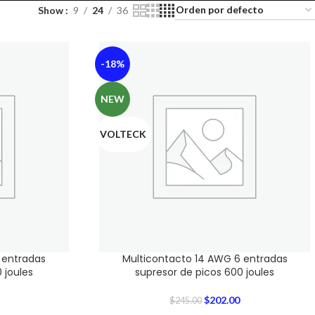
Show
9
24
36
-18%
NEW
VOLTECK
 entradas
Multicontacto 14 AWG 6 entradas
 joules
supresor de picos 600 joules
$
202.00
$
245.00