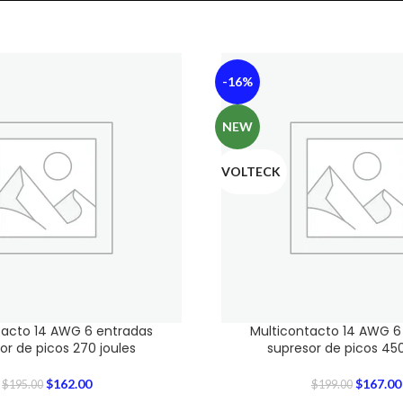
-16%
NEW
VOLTECK
tacto 14 AWG 6 entradas
Multicontacto 14 AWG 6
or de picos 270 joules
supresor de picos 450
$
162.00
$
167.00
$
195.00
$
199.00