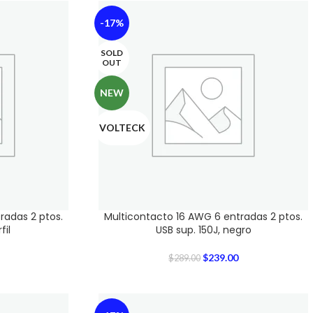
-17%
SOLD
OUT
NEW
VOLTECK
radas 2 ptos.
Multicontacto 16 AWG 6 entradas 2 ptos.
fil
USB sup. 150J, negro
$
239.00
$
289.00