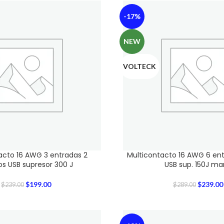
-17%
NEW
VOLTECK
acto 16 AWG 3 entradas 2
Multicontacto 16 AWG 6 ent
os USB supresor 300 J
USB sup. 150J mar
$
199.00
$
239.00
$
239.00
$
289.00