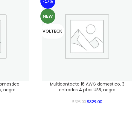
-17%
NEW
VOLTECK
domestico
Multicontacto 16 AWG domestico, 3
, negro
entradas 4 ptos USB, negro
$
329.00
$
395.00