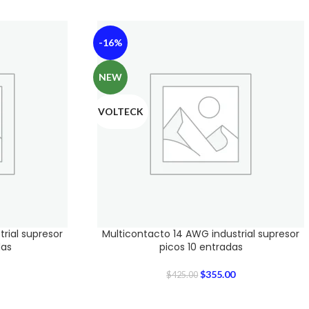
-16%
NEW
VOLTECK
rial supresor
Multicontacto 14 AWG industrial supresor
das
picos 10 entradas
$
355.00
$
425.00