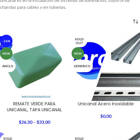
unicanal es en la instalación de sistemas de iluminación, soporte de
charolas para cables y en tuberías.
SOLD
-26%
OUT
NEW
NEW
ANCLO
GENERICO
REMATE VERDE PARA
Unicanal Acero Inoxidable
UNICANAL, TAPA UNICANAL
$
0.00
$
26.30
–
$
33.00
SOLD
SOLD