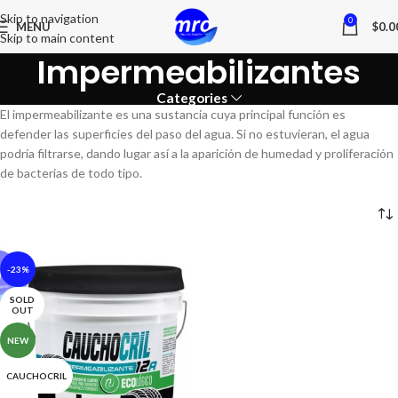
Skip to navigation
0
MENU
$
0.0
Skip to main content
Impermeabilizantes
Categories
El impermeabilizante es una sustancia cuya principal función es
defender las superficies del paso del agua. Si no estuvieran, el agua
podría filtrarse, dando lugar así a la aparición de humedad y proliferación
de bacterias de todo tipo.
-23%
SOLD
OUT
NEW
CAUCHOCRIL