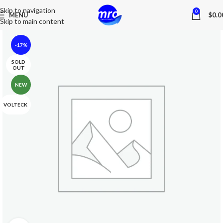
Skip to navigation
0
MENU
$
0.0
Skip to main content
-17%
SOLD
OUT
NEW
VOLTECK