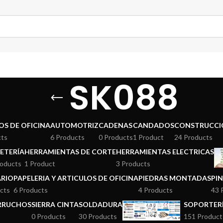
SK088
OS DE OFICINA
AUTOMOTRIZ
CADENAS
CANDADOS
CONSTRUCCI
cts
6 Products
0 Products
1 Product
24 Products
ETERÍA
HERRAMIENTAS DE CORTE
HERRAMIENTAS ELECTRICAS
roducts
1 Product
3 Products
ARIO
PAPELERIA Y ARTICULOS DE OFICINA
PIEDRAS MONTADAS
PI
cts
6 Products
4 Products
43 
ERRUCHOS
SIERRA CINTA
SOLDADURA
SOPORTERÍ
0 Products
30 Products
151 Product