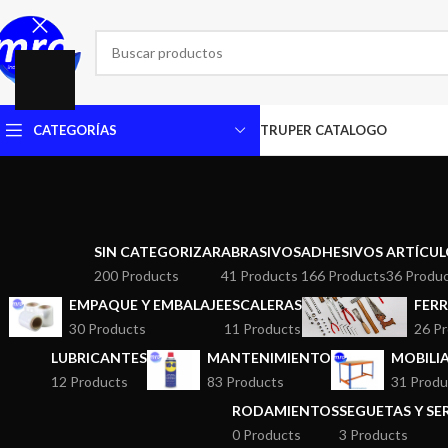
CATEGORÍAS
TRUPER CATALOGO
SIN CATEGORIZAR
ABRASIVOS
ADHESIVOS
ARTÍCUL
200 Products
41 Products
166 Products
36 Produ
EMPAQUE Y EMBALAJE
ESCALERAS
FERR
30 Products
11 Products
26 P
LUBRICANTES
MANTENIMIENTO
MOBILI
12 Products
83 Products
31 Produ
RODAMIENTOS
SEGUETAS Y S
0 Products
3 Products