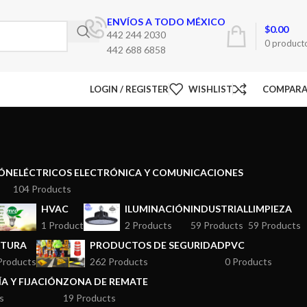
ENVÍOS A TODO MÉXICO
$
0.00
442 244 2030
0
product
442 688 6858
LOGIN / REGISTER
WISHLIST
COMPAR
ÓN
ELÉCTRICOS ELECTRÓNICA Y COMUNICACIONES
104 Products
HVAC
ILUMINACIÓN
INDUSTRIAL
LIMPIEZA
1 Product
2 Products
59 Products
59 Products
NTURA
PRODUCTOS DE SEGURIDAD
PVC
Products
262 Products
0 Products
A Y FIJACIÓN
ZONA DE REMATE
s
19 Products