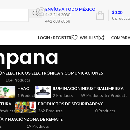
ENVÍOS A TODO MÉXICO
$
0.00
442 244 2030
0
product
442 688 6858
LOGIN / REGISTER
WISHLIST
COMPAR
mpana
ÓN
ELÉCTRICOS ELECTRÓNICA Y COMUNICACIONES
104 Products
HVAC
ILUMINACIÓN
INDUSTRIAL
LIMPIEZA
1 Product
2 Products
59 Products
59 Products
NTURA
PRODUCTOS DE SEGURIDAD
PVC
Products
262 Products
0 Products
A Y FIJACIÓN
ZONA DE REMATE
s
19 Products