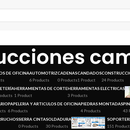
ucciones ca
OS DE OFICINA
AUTOMOTRIZ
CADENAS
CANDADOS
CONSTRUCCI
cts
6 Products
0 Products
1 Product
24 Products
ETERÍA
HERRAMIENTAS DE CORTE
HERRAMIENTAS ELECTRICAS
roducts
1 Product
3 Products
ARIO
PAPELERIA Y ARTICULOS DE OFICINA
PIEDRAS MONTADAS
PI
cts
6 Products
4 Products
43 
ERRUCHOS
SIERRA CINTA
SOLDADURA
SOPORTERÍ
0 Products
30 Products
151 Product