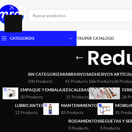
CATEGORÍAS
TRUPER CATALOGO
Red
SIN CATEGORIZAR
ABRASIVOS
ADHESIVOS
ARTÍCUL
200 Products
41 Products
166 Products
36 Produ
EMPAQUE Y EMBALAJE
ESCALERAS
FERR
30 Products
11 Products
26 P
LUBRICANTES
MANTENIMIENTO
MOBILI
12 Products
83 Products
31 Produ
RODAMIENTOS
SEGUETAS Y S
0 Products
3 Products