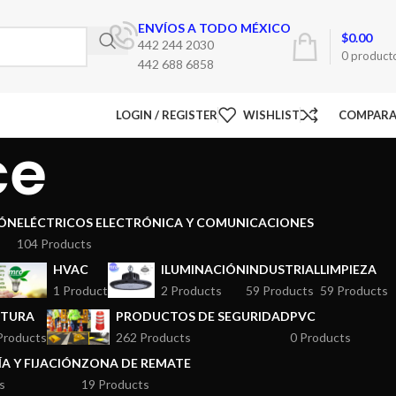
ENVÍOS A TODO MÉXICO
$
0.00
442 244 2030
0
product
442 688 6858
LOGIN / REGISTER
WISHLIST
COMPAR
ce
ÓN
ELÉCTRICOS ELECTRÓNICA Y COMUNICACIONES
104 Products
HVAC
ILUMINACIÓN
INDUSTRIAL
LIMPIEZA
1 Product
2 Products
59 Products
59 Products
NTURA
PRODUCTOS DE SEGURIDAD
PVC
Products
262 Products
0 Products
A Y FIJACIÓN
ZONA DE REMATE
s
19 Products