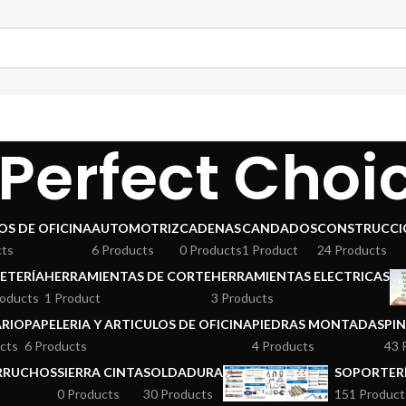
Perfect Choi
OS DE OFICINA
AUTOMOTRIZ
CADENAS
CANDADOS
CONSTRUCCI
cts
6 Products
0 Products
1 Product
24 Products
ETERÍA
HERRAMIENTAS DE CORTE
HERRAMIENTAS ELECTRICAS
roducts
1 Product
3 Products
ARIO
PAPELERIA Y ARTICULOS DE OFICINA
PIEDRAS MONTADAS
PI
cts
6 Products
4 Products
43 
ERRUCHOS
SIERRA CINTA
SOLDADURA
SOPORTERÍ
0 Products
30 Products
151 Product