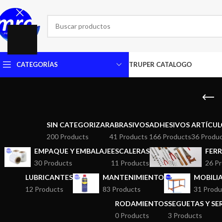
CATEGORÍAS
TRUPER CATALOGO
SIN CATEGORIZAR
ABRASIVOS
ADHESIVOS
ARTÍCUL
200 Products
41 Products
166 Products
36 Produ
EMPAQUE Y EMBALAJE
ESCALERAS
FERR
30 Products
11 Products
26 P
LUBRICANTES
MANTENIMIENTO
MOBILI
12 Products
83 Products
31 Produ
RODAMIENTOS
SEGUETAS Y S
0 Products
3 Products