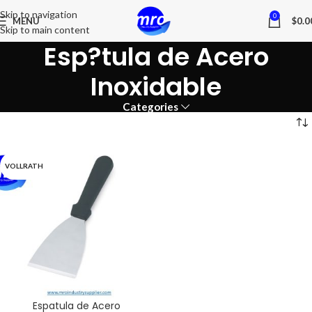
Skip to navigation
0
MENU
$
0.0
Skip to main content
Esp?tula de Acero
Inoxidable
Categories
VOLLRATH
Espatula de Acero