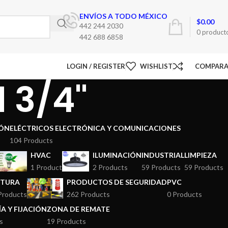
ENVÍOS A TODO MÉXICO
$
0.00
442 244 2030
0
product
442 688 6858
LOGIN / REGISTER
WISHLIST
COMPAR
 3/4"
ÓN
ELÉCTRICOS ELECTRÓNICA Y COMUNICACIONES
104 Products
HVAC
ILUMINACIÓN
INDUSTRIAL
LIMPIEZA
1 Product
2 Products
59 Products
59 Products
NTURA
PRODUCTOS DE SEGURIDAD
PVC
Products
262 Products
0 Products
A Y FIJACIÓN
ZONA DE REMATE
s
19 Products