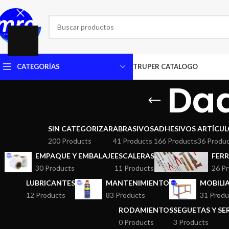
CATEGORÍAS
TRUPER CATALOGO
Dad
SIN CATEGORIZAR
ABRASIVOS
ADHESIVOS
ARTÍCUL
200 Products
41 Products
166 Products
36 Produ
EMPAQUE Y EMBALAJE
ESCALERAS
FERR
30 Products
11 Products
26 P
LUBRICANTES
MANTENIMIENTO
MOBILI
12 Products
83 Products
31 Produ
RODAMIENTOS
SEGUETAS Y S
0 Products
3 Products