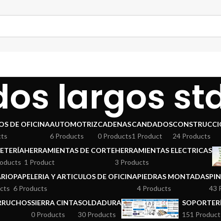
os largos std
OS DE OFICINA
AUTOMOTRIZ
CADENAS
CANDADOS
CONSTRUCCI
cts
6 Products
0 Products
1 Product
24 Products
ETERÍA
HERRAMIENTAS DE CORTE
HERRAMIENTAS ELECTRICAS
roducts
1 Product
3 Products
ARIO
PAPELERIA Y ARTICULOS DE OFICINA
PIEDRAS MONTADAS
PI
cts
6 Products
4 Products
43 
ERRUCHOS
SIERRA CINTA
SOLDADURA
SOPORTERÍ
0 Products
30 Products
151 Product