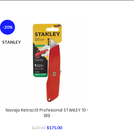
-20%
STANLEY
Navaja Retractil Profesional STANLEY 10-
189
$
175.00
$
219.90