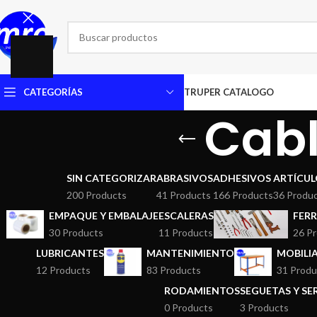
CATEGORÍAS
TRUPER CATALOGO
Cabl
SIN CATEGORIZAR
ABRASIVOS
ADHESIVOS
ARTÍCUL
200 Products
41 Products
166 Products
36 Produ
EMPAQUE Y EMBALAJE
ESCALERAS
FERR
30 Products
11 Products
26 P
LUBRICANTES
MANTENIMIENTO
MOBILI
12 Products
83 Products
31 Produ
RODAMIENTOS
SEGUETAS Y S
0 Products
3 Products