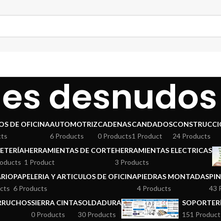
es desnudos
OS DE OFICINA
AUTOMOTRIZ
CADENAS
CANDADOS
CONSTRUCCI
cts
6 Products
0 Products
1 Product
24 Products
ETERÍA
HERRAMIENTAS DE CORTE
HERRAMIENTAS ELECTRICAS
roducts
1 Product
3 Products
ARIO
PAPELERIA Y ARTICULOS DE OFICINA
PIEDRAS MONTADAS
PI
cts
6 Products
4 Products
43 
ERRUCHOS
SIERRA CINTA
SOLDADURA
SOPORTERÍ
0 Products
30 Products
151 Product