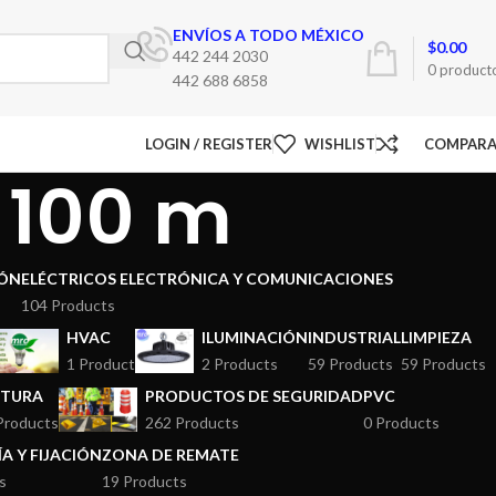
ENVÍOS A TODO MÉXICO
$
0.00
442 244 2030
0
product
442 688 6858
LOGIN / REGISTER
WISHLIST
COMPAR
 100 m
ÓN
ELÉCTRICOS ELECTRÓNICA Y COMUNICACIONES
104 Products
HVAC
ILUMINACIÓN
INDUSTRIAL
LIMPIEZA
1 Product
2 Products
59 Products
59 Products
NTURA
PRODUCTOS DE SEGURIDAD
PVC
Products
262 Products
0 Products
A Y FIJACIÓN
ZONA DE REMATE
s
19 Products