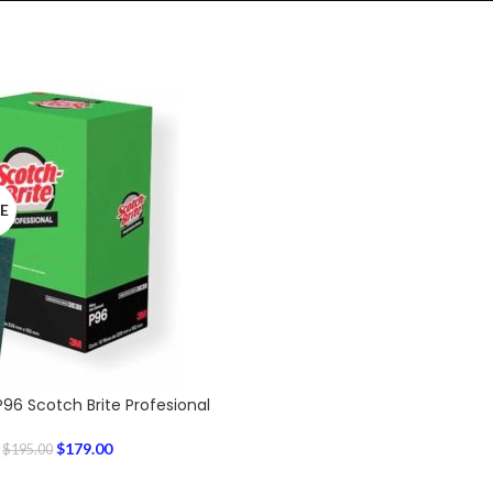
E
P96 Scotch Brite Profesional
$
179.00
$
195.00