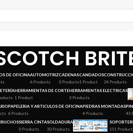
SCOTCH BRIT
OS DE OFICINA
AUTOMOTRIZ
CADENAS
CANDADOS
CONSTRUCCI
cts
6 Products
0 Products
1 Product
24 Products
ETERÍA
HERRAMIENTAS DE CORTE
HERRAMIENTAS ELECTRICAS
roducts
1 Product
3 Products
ARIO
PAPELERIA Y ARTICULOS DE OFICINA
PIEDRAS MONTADAS
PI
cts
6 Products
4 Products
43 
ERRUCHOS
SIERRA CINTA
SOLDADURA
SOPORTERÍ
0 Products
30 Products
151 Product