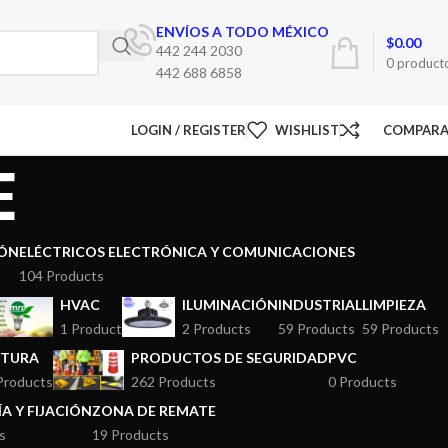
ENVÍOS A TODO MÉXICO
$
0.00
442 244 2030
0
product
442 688 6858
LOGIN / REGISTER
WISHLIST
COMPAR
E
ÓN
ELÉCTRICOS ELECTRÓNICA Y COMUNICACIONES
104 Products
HVAC
ILUMINACIÓN
INDUSTRIAL
LIMPIEZA
1 Product
2 Products
59 Products
59 Products
NTURA
PRODUCTOS DE SEGURIDAD
PVC
Products
262 Products
0 Products
A Y FIJACIÓN
ZONA DE REMATE
s
19 Products