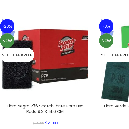
-28%
-8%
NEW
NEW
SCOTCH-BRITE
SCOTCH-BRIT
Fibra Negra P76 Scotch-brite Para Uso
Fibra Verde 
Rudo 9.2 X 14.6 CM
$
21.00
$
29.00