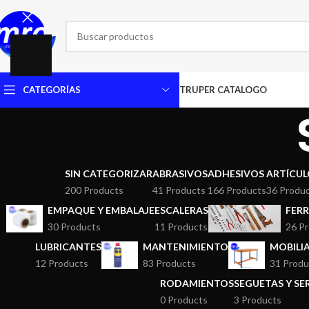
CATEGORÍAS
TRUPER CATALOGO
SIN CATEGORIZAR
ABRASIVOS
ADHESIVOS
ARTÍCUL
200 Products
41 Products
166 Products
36 Produ
EMPAQUE Y EMBALAJE
ESCALERAS
FERR
30 Products
11 Products
26 P
LUBRICANTES
MANTENIMIENTO
MOBILI
12 Products
83 Products
31 Produ
RODAMIENTOS
SEGUETAS Y S
0 Products
3 Products