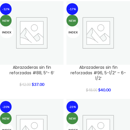
-12%
-17%
NEW
NEW
INDEX
INDEX
Abrazaderas sin fin
Abrazaderas sin fin
reforzadas #88, 5″- 6′
reforzadas #96, 5-1/2″ – 6-
1/2′
$
37.00
$
42.00
$
40.00
$
48.00
-20%
-23%
NEW
NEW