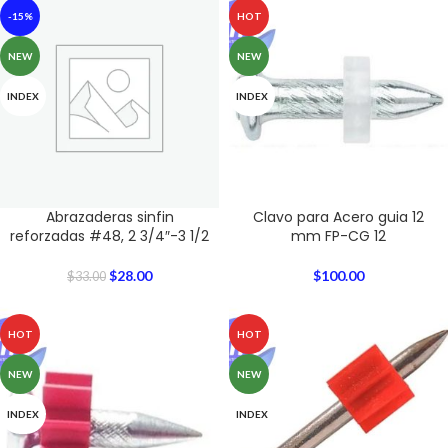
-15%
HOT
NEW
NEW
INDEX
INDEX
Abrazaderas sinfin
Clavo para Acero guia 12
reforzadas #48, 2 3/4″-3 1/2
mm FP-CG 12
$
28.00
$
100.00
$
33.00
HOT
HOT
NEW
NEW
INDEX
INDEX