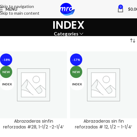
Skip to navigation
0
MENU
$
0.0
Skip to main content
INDEX
Categories
-18%
-17%
NEW
NEW
INDEX
INDEX
Abrazaderas sinfin
Abrazaderas sin fin
reforzadas #28, 1-1/2 -2-1/4′
reforzadas # 12, 1/2 – 1-1/4′