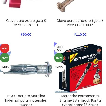
Clavo para Acero guia 8
Clavo para concreto (guIa 8
mm FP-CG 08
mm) FPCL0832
$
90.00
$
110.00
SOLD
HOT
OUT
NEW
NEW
INDEX
INDEX
INCO Taquete Metalico
Marcador Permanente
Indemoll para materiales
Sharpie Esterbrook Punta
Huecos
Cincel negro 12 Piezas