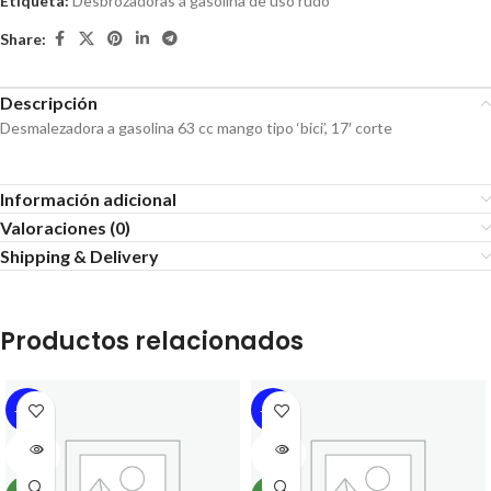
Etiqueta:
Desbrozadoras a gasolina de uso rudo
Share:
Descripción
Desmalezadora a gasolina 63 cc mango tipo ‘bici’, 17′ corte
Información adicional
Valoraciones (0)
Shipping & Delivery
Productos relacionados
-17%
-16%
SOLD
SOLD
OUT
OUT