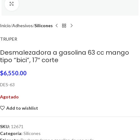
Click to enlarge
Inicio
Adhesivos
Silicones
TRUPER
Desmalezadora a gasolina 63 cc mango
tipo “bici”, 17″ corte
$
6,550.00
DES-63
Agotado
Add to wishlist
SKU:
12671
Categoría:
Silicones