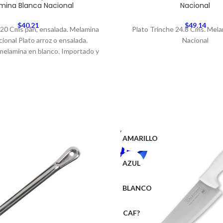
mina Blanca Nacional
Nacional
$
40.21
$
49.14
 20 Cms pan, ensalada. Melamina
Plato Trinche 24.8 Cms. Mela
ional Plato arroz o ensalada.
Nacional
melamina en blanco. Importado y
AMARILLO
AZUL
BLANCO
CAF?