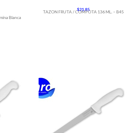
$
21.85
TAZON FRUTA / COMPOTA 136 ML. – B45
mina Blanca