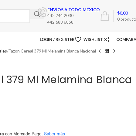
ENVÍOS A TODO MÉXICO
$
0.00
442 244 2030
0
product
442 688 6858
LOGIN / REGISTER
WISHLIST
COMPAR
ales
Tazon Cereal 379 Ml Melamina Blanca Nacional
l 379 Ml Melamina Blanca
ta
con Mercado Pago.
Saber más