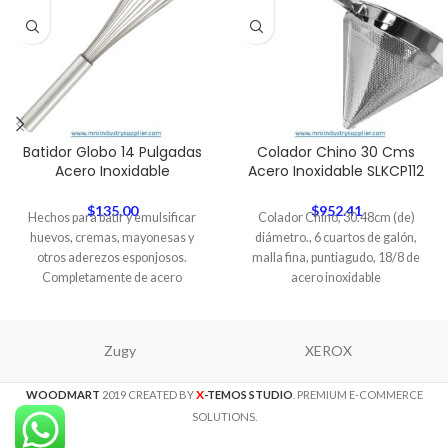
Batidor Globo 14 Pulgadas
Colador Chino 30 Cms
Acero Inoxidable
Acero Inoxidable SLKCP112
$
135.00
$
952.41
Hechos para batir y emulsificar
Colador Chino, 30.48cm (de)
huevos, cremas, mayonesas y
diámetro., 6 cuartos de galón,
otros aderezos esponjosos.
malla fina, puntiagudo, 18/8 de
Completamente de acero
acero inoxidable
inoxidable,
Zugy
XEROX
X
WOODMART
2019 CREATED BY
-TEMOS STUDIO
. PREMIUM E-COMMERCE
SOLUTIONS.