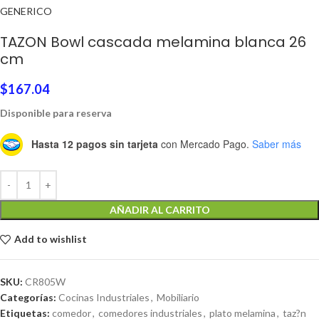
GENERICO
TAZON Bowl cascada melamina blanca 26
cm
$
167.04
Disponible para reserva
Hasta 12 pagos sin tarjeta
con Mercado Pago.
Saber más
AÑADIR AL CARRITO
Add to wishlist
SKU:
CR805W
Categorías:
Cocinas Industriales
,
Mobiliario
Etiquetas:
comedor
,
comedores industriales
,
plato melamina
,
taz?n