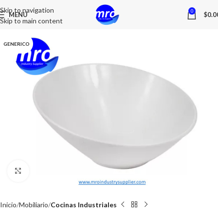
Skip to navigation
0
MENU
$
0.0
Skip to main content
GENERICO
Click to enlarge
Inicio
Mobiliario
Cocinas Industriales