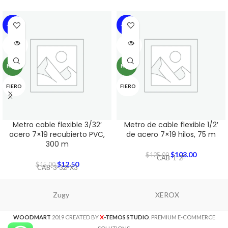
-17%
-18%
SOLD
SOLD
OUT
OUT
NEW
NEW
FIERO
FIERO
Metro cable flexible 3/32′
Metro de cable flexible 1/2′
acero 7×19 recubierto PVC,
de acero 7×19 hilos, 75 m
300 m
$
103.00
$
125.00
CAB-1-2F
$
12.50
$
15.00
CAB-3-32FX3
Zugy
XEROX
X
WOODMART
2019 CREATED BY
-TEMOS STUDIO
. PREMIUM E-COMMERCE