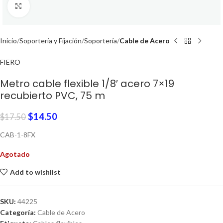
Click to enlarge
Inicio
Soportería y Fijación
Soportería
Cable de Acero
FIERO
Metro cable flexible 1/8′ acero 7×19
recubierto PVC, 75 m
$
14.50
$
17.50
CAB-1-8FX
Agotado
Add to wishlist
SKU:
44225
Categoría:
Cable de Acero