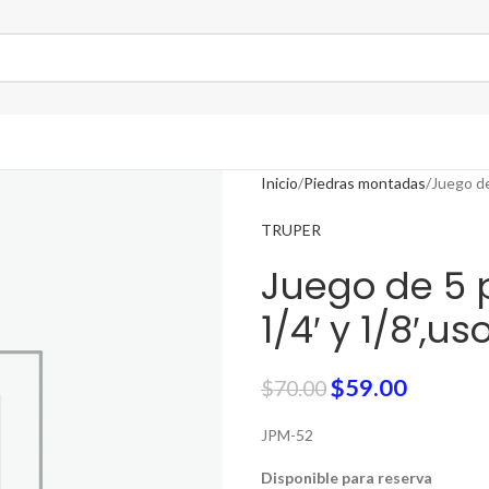
Inicio
Piedras montadas
Juego de
TRUPER
Juego de 5 
1/4′ y 1/8′,u
$
59.00
$
70.00
JPM-52
Disponible para reserva