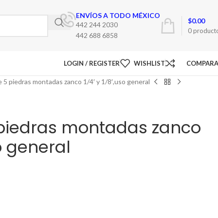
ENVÍOS A TODO MÉXICO
$
0.00
442 244 2030
0
product
442 688 6858
LOGIN / REGISTER
WISHLIST
COMPAR
 5 piedras montadas zanco 1/4′ y 1/8′,uso general
piedras montadas zanco
so general