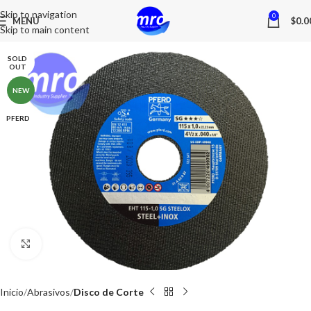
Skip to navigation
0
MENU
$
0.0
Skip to main content
SOLD
OUT
NEW
PFERD
Click to enlarge
Inicio
Abrasivos
Disco de Corte