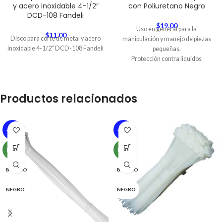
y acero inoxidable 4-1/2″
con Poliuretano Negro
DCD-108 Fandeli
$
19.00
Uso en general para la
$
11.00
Disco para corte de metal y acero
manipulación y manejo de piezas
inoxidable 4-1/2" DCD-108 Fandeli
pequeñas.
Protección contra líquidos
Descargar Ficha Técnica
Productos relacionados
-20%
-24%
NEW
NEW
BLANCO
BLANCO
NEGRO
NEGRO