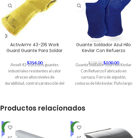
ActivArmr 43-216 Work
Guante Soldador Azul Hilo
Guard Guante Para Soldar
Kevlar Con Refuerzo
$
354.00
$
100.00
$
139.00
Ansell 43-216 Estos guantes
Guante Soldador Azul Hilo Kevlar
industriales resistentes al calor
Con Refuerzo Fabricado en
ofrecen altos niveles de
carnaza. Forro de algodón,
durabilidad, control y protección del
costuras de hilo kevlar. Puño largo
calor, llamas, chispas
para
Productos relacionados
NEW
NEW