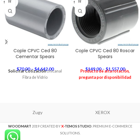
SPEARS
SPEARS
Cople CPVC Ced 80
Cople CPVC Ced 80 Roscar
Cementar Spears
Spears
$
70.00
–
$
4,642.00
$
149.00
–
$
1,557.00
Solicitar Cotización
Unicanal
Producto de alta rotación,
Fibra de Vidrio
pregunta por disponibilidad
Zugy
XEROX
X
WOODMART
2019 CREATED BY
-TEMOS STUDIO
. PREMIUM E-COMMERCE
SOLUTIONS.