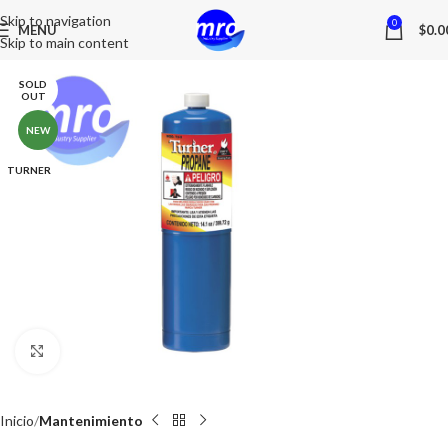
Skip to navigation
0
MENU
$
0.0
Skip to main content
SOLD
OUT
NEW
TURNER
Click to enlarge
Inicio
Mantenimiento