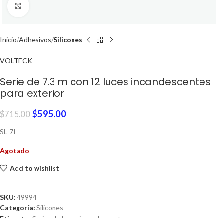
Click to enlarge
Inicio
Adhesivos
Silicones
VOLTECK
Serie de 7.3 m con 12 luces incandescentes
para exterior
$
595.00
$
715.00
SL-7I
Agotado
Add to wishlist
SKU:
49994
Categoría:
Silicones