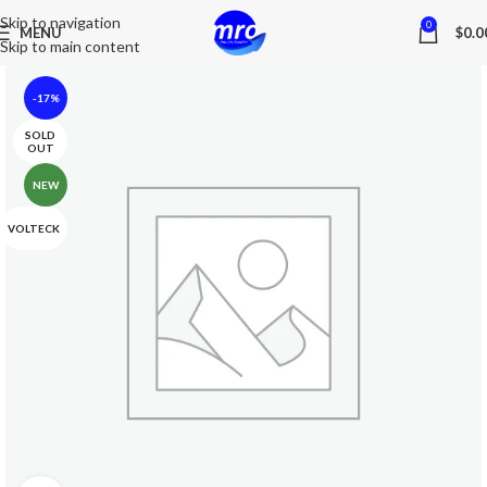
Skip to navigation
0
MENU
$
0.0
Skip to main content
-17%
SOLD
OUT
NEW
VOLTECK