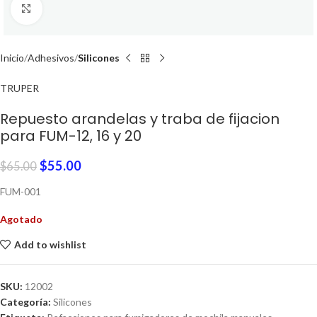
Click to enlarge
Inicio
Adhesivos
Silicones
TRUPER
Repuesto arandelas y traba de fijacion
para FUM-12, 16 y 20
$
55.00
$
65.00
FUM-001
Agotado
Add to wishlist
SKU:
12002
Categoría:
Silicones