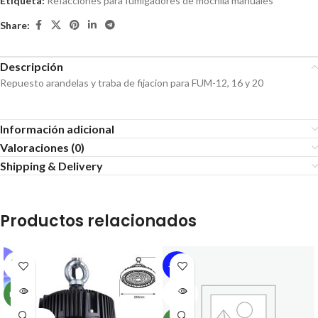
Etiqueta:
Refacciones para fumigadores de mochila manuales
Share:
Descripción
Repuesto arandelas y traba de fijacion para FUM-12, 16 y 20
Información adicional
Valoraciones (0)
Shipping & Delivery
Productos relacionados
SOLD
-16%
OUT
SOLD
NEW
OUT