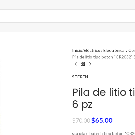
Inicio
Eléctricos Electrónica y C
Pila de litio tipo boton “CR2032” 
STEREN
Pila de litio
6 pz
$
65.00
$
70.00
sta pila o batería tipo botón “CR