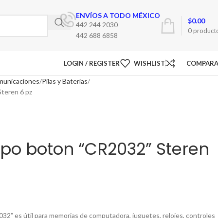
ENVÍOS A TODO MÉXICO
$
0.00
442 244 2030
0
product
442 688 6858
LOGIN / REGISTER
WISHLIST
COMPAR
omunicaciones
Pilas y Baterías
Steren 6 pz
 tipo boton “CR2032” Steren
2032” es útil para memorias de computadora, juguetes, relojes, controles