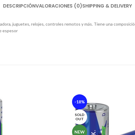
DESCRIPCIÓN
VALORACIONES (0)
SHIPPING & DELIVERY
dora, juguetes, relojes, controles remotos y más. Tiene una composición q
de espesor
-18%
SOLD
OUT
NEW