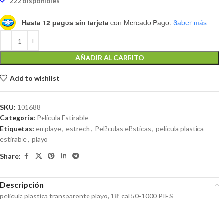
222 disponibles
Hasta 12 pagos sin tarjeta
con Mercado Pago.
Saber más
AÑADIR AL CARRITO
Add to wishlist
SKU:
101688
Categoría:
Película Estirable
Etiquetas:
emplaye
,
estrech
,
Pel?culas el?sticas
,
pelicula plastica
estirable
,
playo
Share:
Descripción
pelicula plastica transparente playo, 18′ cal 50-1000 PIES