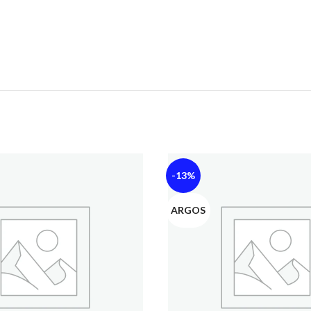
-13%
ARGOS