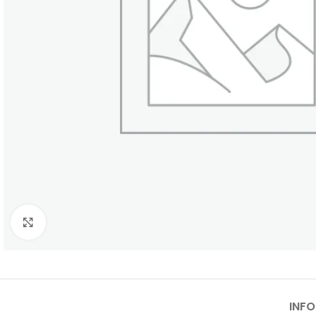
Click to enlarge
INF