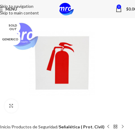
Skip to navigation
0
MENU
$
0.0
Skip to main content
SOLD
OUT
GENERICO
Click to enlarge
Inicio
Productos de Seguridad
Señalética ( Prot. Civil)