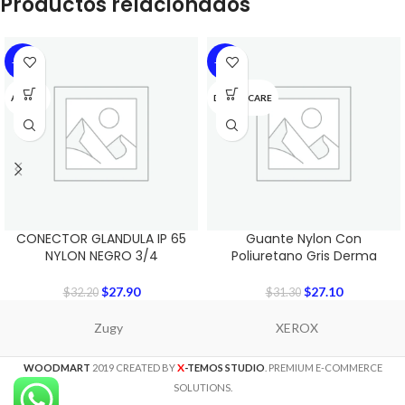
Productos relacionados
-13%
-13%
ARGOS
DERMACARE
CONECTOR GLANDULA IP 65
Guante Nylon Con
NYLON NEGRO 3/4
Poliuretano Gris Derma
$
27.90
$
27.10
$
32.20
$
31.30
Zugy
XEROX
X
WOODMART
2019 CREATED BY
-TEMOS STUDIO
. PREMIUM E-COMMERCE
SOLUTIONS.