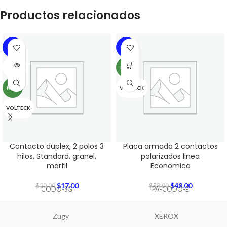
Productos relacionados
-15%
-17%
SOLD
NEW
OUT
NEW
VOLTECK
VOLTECK
Contacto duplex, 2 polos 3
Placa armada 2 contactos
hilos, Standard, granel,
polarizados linea
marfil
Economica
$
17.00
$
48.00
$
20.00
$
58.00
CODO-SG
PA-CODO-E
Zugy
XEROX