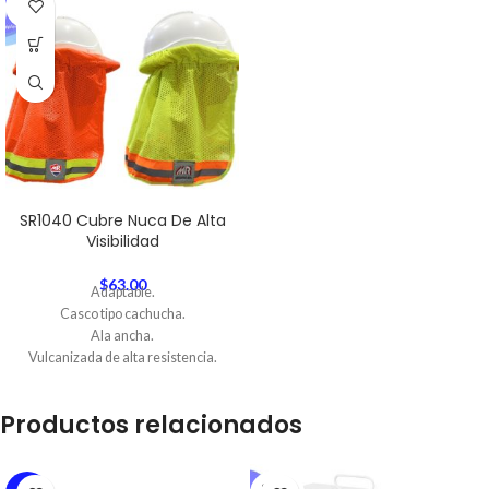
OUT
SR1040 Cubre Nuca De Alta
Visibilidad
$
63.00
Adaptable.
Casco tipo cachucha.
Ala ancha.
Vulcanizada de alta resistencia.
Hecha en la mejor tela tipo jersey.
Descargar Ficha Técnica
Productos relacionados
SOLD