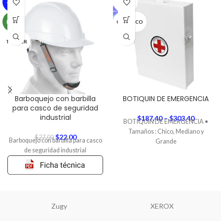
-19%
OUT
NEW
GENERICO
TRUPER
Barboquejo con barbilla
BOTIQUIN DE EMERGENCIA
para casco de seguridad
industrial
$
187.40
–
$
303.40
BOTIQUIN DE EMERGENCIA •
Tamaños : Chico, Mediano y
$
22.00
$
27.00
Barboquejo con barbilla para casco
Grande
de seguridad industrial
Zugy
XEROX