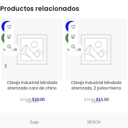
Productos relacionados
-17%
-18%
NEW
NEW
VOLTECK
VOLTECK
Clavija industrial blindada
Clavija industrial blindada
aterrizada cara de chino
aterrizada, 2 polos+tierra
$
20.00
$
15.50
$
24.00
$
19.00
CLI-CH
CLI-A
Zugy
XEROX