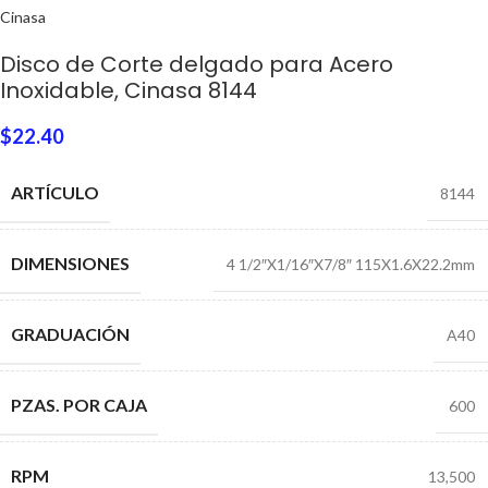
Cinasa
Disco de Corte delgado para Acero
Inoxidable, Cinasa 8144
$
22.40
ARTÍCULO
8144
DIMENSIONES
4 1/2″X1/16″X7/8″ 115X1.6X22.2mm
GRADUACIÓN
A40
PZAS. POR CAJA
600
RPM
13,500