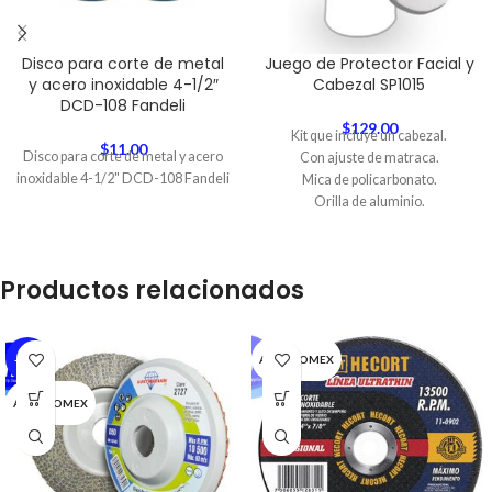
Disco para corte de metal
Juego de Protector Facial y
y acero inoxidable 4-1/2″
Cabezal SP1015
DCD-108 Fandeli
$
129.00
Kit que incluye un cabezal.
$
11.00
Disco para corte de metal y acero
Con ajuste de matraca.
inoxidable 4-1/2" DCD-108 Fandeli
Mica de policarbonato.
Orilla de aluminio.
Productos relacionados
-13%
AUSTROMEX
AUSTROMEX