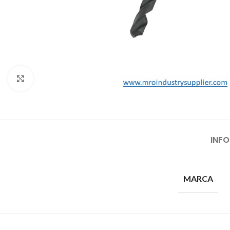
Click to enlarge
INF
MARCA