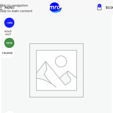
Skip to navigation
0
MENU
$
0.0
Skip to main content
-18%
SOLD
OUT
NEW
TRUPER