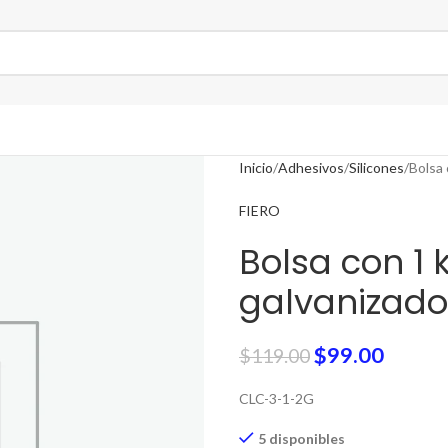
Inicio
Adhesivos
Silicones
Bolsa 
FIERO
Bolsa con 1 
galvanizados
$
99.00
$
119.00
CLC-3-1-2G
5 disponibles