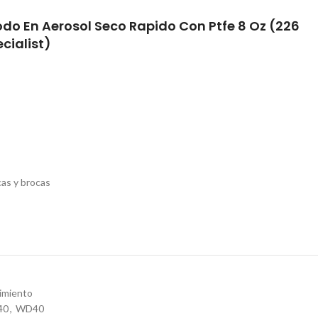
odo En Aerosol Seco Rapido Con Ptfe 8 Oz (226
cialist)
cas y brocas
imiento
40
,
WD40