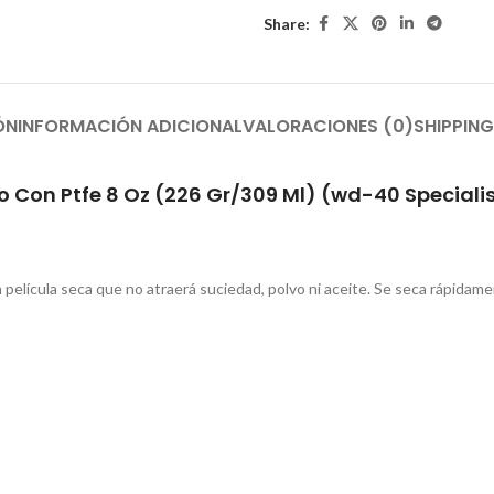
Share:
ÓN
INFORMACIÓN ADICIONAL
VALORACIONES (0)
SHIPPING
o Con Ptfe 8 Oz (226 Gr/309 Ml) (wd-40 Speciali
elícula seca que no atraerá suciedad, polvo ni aceite. Se seca rápidame