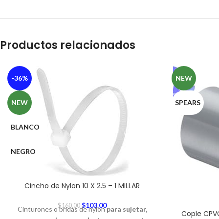
Productos relacionados
-36%
NEW
NEW
SPEARS
BLANCO
NEGRO
Cincho de Nylon 10 X 2.5 – 1 MILLAR
$
103.00
$
160.00
Cinturones o bridas de nylon
para sujetar,
Cople CPV