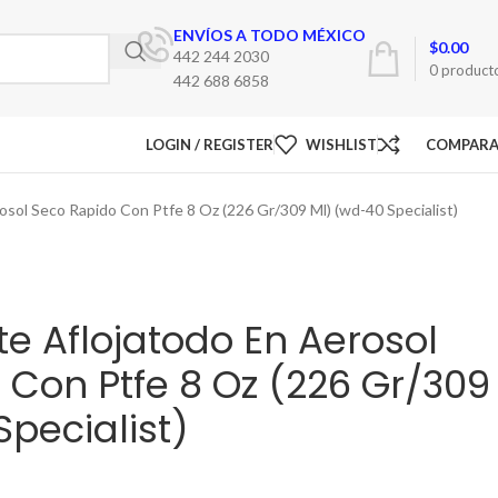
ENVÍOS A TODO MÉXICO
$
0.00
442 244 2030
0
product
442 688 6858
LOGIN / REGISTER
WISHLIST
COMPAR
sol Seco Rapido Con Ptfe 8 Oz (226 Gr/309 Ml) (wd-40 Specialist)
e Aflojatodo En Aerosol
 Con Ptfe 8 Oz (226 Gr/309
pecialist)