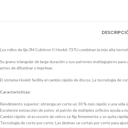
DESCRIPCI
Los rollos de lija 3M Cubitron II Hookit 737U combinan la más alta tecno
Su grano triangular de larga duración y sus patrones multiagujeros para u
antes de difuminar o imprimar.
El sistema Hookit facilita el cambio rápido de discos. La tecnología de co
Características:
Rendimiento superior: obtenga un corte un 30 % más rápido y una vida úti
Excelente extracción de polvo: el patrón de múltiples orificios ayuda a m
Cambio rápido: el accesorio de velcro se fija firmemente y se quita rápi
Tecnología de corte por corte: Las láminas se cortan por corte para ajus