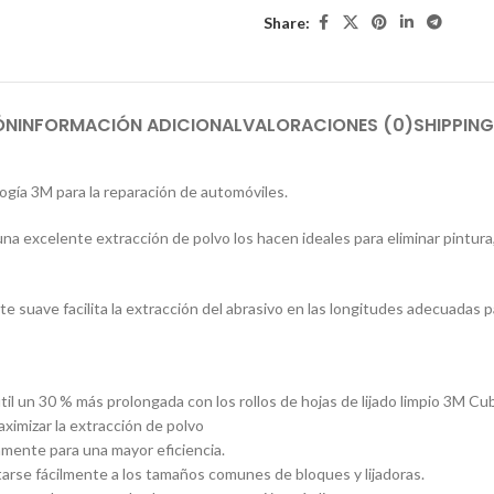
Share:
ÓN
INFORMACIÓN ADICIONAL
VALORACIONES (0)
SHIPPING
logía 3M para la reparación de automóviles.
na excelente extracción de polvo los hacen ideales para eliminar pintura,
rte suave facilita la extracción del abrasivo en las longitudes adecuadas p
l un 30 % más prolongada con los rollos de hojas de lijado limpio 3M Cub
aximizar la extracción de polvo
damente para una mayor eficiencia.
tarse fácilmente a los tamaños comunes de bloques y lijadoras.