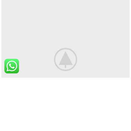
Zugy
XEROX