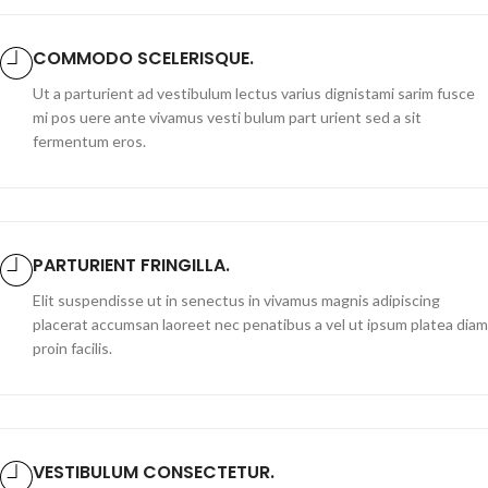
COMMODO SCELERISQUE.
Ut a parturient ad vestibulum lectus varius dignistami sarim fusce
mi pos uere ante vivamus vesti bulum part urient sed a sit
fermentum eros.
PARTURIENT FRINGILLA.
Elit suspendisse ut in senectus in vivamus magnis adipiscing
placerat accumsan laoreet nec penatibus a vel ut ipsum platea diam
proin facilis.
VESTIBULUM CONSECTETUR.